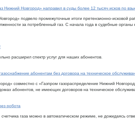
аз Нижний Новгород» направил в суды более 12 тысяч исков по вз
овгород» подвело промежуточные итоги претензионно-исковой раб
лженности за потребленный газ. С начала года в судебные органы
!
льно расширил спектр услуг для наших абонентов.
 газоснабжение абонентам без договора на техническое обслужива
ород» совместно с «Газпром газораспределение Нижний Новгород
 домах абонентов, не имеющих договоров на техническое обслужив
рез робота
счетчика газа можно в автоматическом режиме, не дожидаясь отве