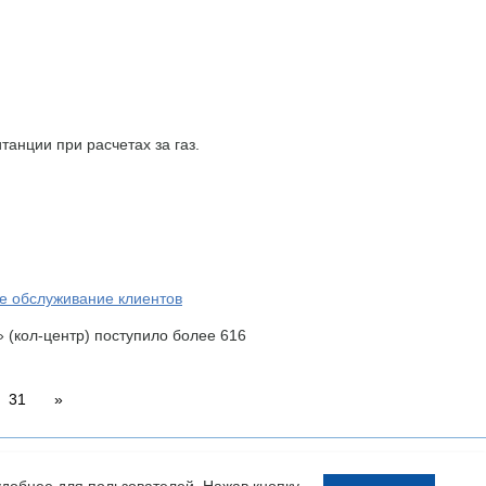
анции при расчетах за газ.
ое обслуживание клиентов
 (кол-центр) поступило более 616
31
»
Разработка сайта:
удобнее для пользователей. Нажав кнопку