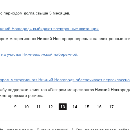
 с периодом долга свыше 5 месяцев.
ижний Новгород» выбирают электронные квитанции
пром межрегионгаз Нижний Новгород» перешли на электронные квит
 на участке Нижневолжской набережной.
Газпром межрегионгаз Нижний Новгород» обеспечивает первоклассн
ужбу поддержки клиентов «Газпром межрегионгаз Нижний Новгород»
ижегородского региона.
...
9
10
11
12
13
14
15
16
17
...
ie, используемые «Яндекс-метрикой»). Они помогают делать сайт 