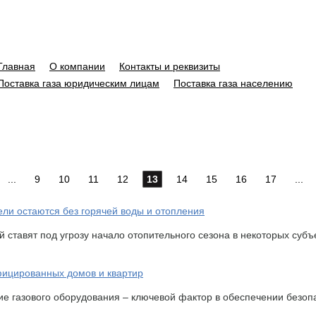
Главная
О компании
Контакты и реквизиты
Поставка газа юридическим лицам
Поставка газа населению
...
9
10
11
12
13
14
15
16
17
...
ли остаются без горячей воды и отопления
ставят под угрозу начало отопительного сезона в некоторых субъ
фицированных домов и квартир
е газового оборудования – ключевой фактор в обеспечении безопа