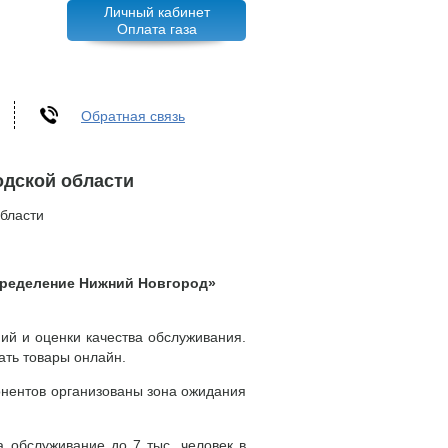
Личный кабинет
Оплата газа
Обратная связь
одской области
области
спределение Нижний Новгород»
й и оценки качества обслуживания.
ать товары онлайн.
онентов организованы зона ожидания
а обслуживание до 7 тыс. человек в