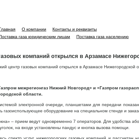
Главная
О компании
Контакты и реквизиты
Поставка газа юридическим лицам
Поставка газа населению
газовых компаний открылся в Арзамасе Нижегор
кий центр газовых компаний открылся в Арзамасе Нижегородской 
«Газпром межрегионгаз Нижний Новгород» и «Газпром газора
городской области.
истемой электронной очереди, планшетами для передачи показани
ть газоиспользующее оборудование на специальном стенде и заказ
окна» – прием ведут одновременно 7 операторов. Для удобства аб
голок, на входе установлены пандус и кнопка вызова помощи.
есь спектр услуг нижегородских газовых компаний и рассчитан н